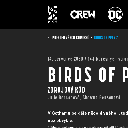
PŘEHLED VŠECH KOMIKSŮ
BIRDS OF PREY 2
14. červenec 2020 / 144 barevných stra
BIRDS OF 
ZDROJOVÝ KÓD
Julie Bensonová, Shawna Bensonová
V Gothamu se děje něco divného... ted
než obvykle.