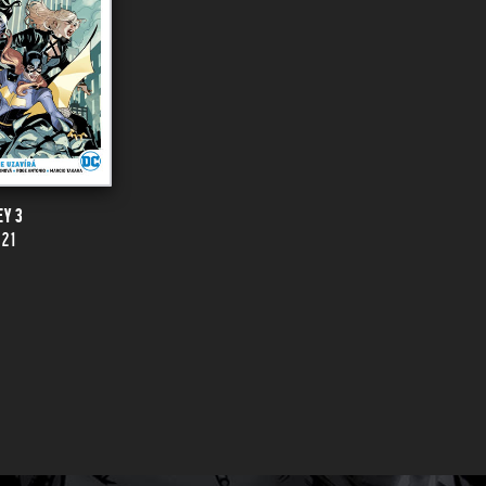
EY 3
021