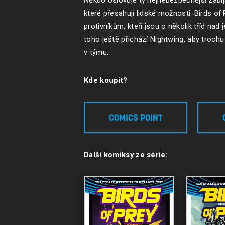
Někdo oslovuje ty nejnebezpečnější zabijá
které přesahují lidské možnosti. Birds of P
protivníkům, kteří jsou o několik tříd nad 
toho ještě přichází Nightwing, aby troch
v týmu.
Kde koupit?
COMICS POINT
Další komiksy ze série: