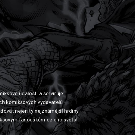
miksové události a servíruje
ích komiksových vydavatelů
dovat nejen ty nejznámější hrdiny,
omiksovým fanouškům celého světa!