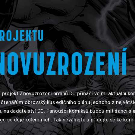
PROJEKTU
NOVUZROZENÍ
í projekt Znovuzrození hrdinů DC přináší velmi aktuální ko
čtenářům obrovský kus edičního plánu jednoho z největš
e, nakladatelství DC. Fanoušci komiksů budou mít šanci sle
o, co se děje kolem nich. Tak neváhejte a přidejte se ke k