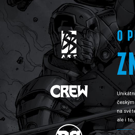
O 
Z
Unikátn
českým 
na svět
ale i t