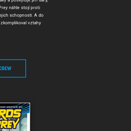
ky a poskytuje jim dary,
rey náhle stojí proti
jejich schopnosti. A do
u zkomplikoval vztahy
CREW