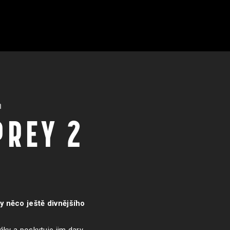
n
PREY 2
y něco ještě divnějšího