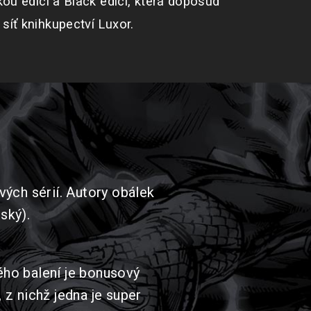
ckou edicí a Black edicí, která doposud
síť knihkupectví Luxor.
livých sérií. Autory obálek
ský).
ého balení je bonusový
, z nichž jedna je super