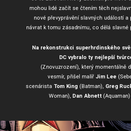
mohou lidé začít se čtením těch nejslavn
nové převyprávění slavných událostí a 
návrat k tomu zásadnímu, co dělá slavné 
Na rekonstrukci superhrdinského svět
DC vybralo ty nejlepší tvůrc
(Znovuzrození), který momentálně do
vesmír, přišel malíř
Jim Lee
(Sebe
scenárista
Tom King
(Batman),
Greg Ruc
Woman),
Dan Abnett
(Aquaman) 