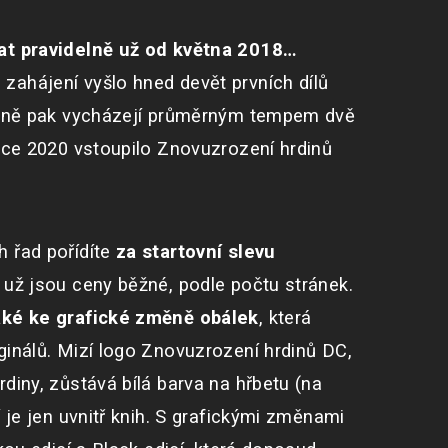
at pravidelně už od května 2018…
ahájení vyšlo hned devět prvních dílů
ledně pak vycházejí průměrným tempem dvě
roce 2020 vstoupilo Znovuzrození hrdinů
 řad pořídíte
za startovní slevu
 už jsou ceny běžné, podle počtu stránek.
aké ke grafické změně obálek
, která
ginálů. Mizí logo Znovuzrození hrdinů DC,
diny, zůstává bílá barva na hřbetu (na
í je jen uvnitř knih. S grafickými změnami