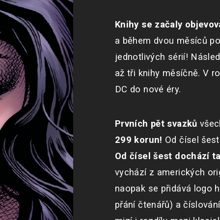
Knihy se začaly objevov
a během dvou měsíců po z
jednotlivých sérií! Nás
až tři knihy měsíčně. V 
DC do nové éry.
Prvních pět svazků
všech
299 korun!
Od čísel šest
Od čísel šest dochází t
vychází z amerických ori
naopak se přidává logo hr
přání čtenářů) a číslován