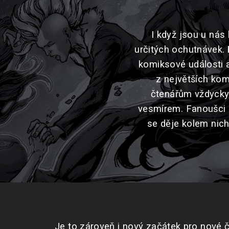
I když jsou u nás
určitých ochutnávek.
komiksové události 
z největších kom
čtenářům vždycky 
vesmírem. Fanoušci k
se děje kolem nich
Je to zároveň i nový začátek pro nové č