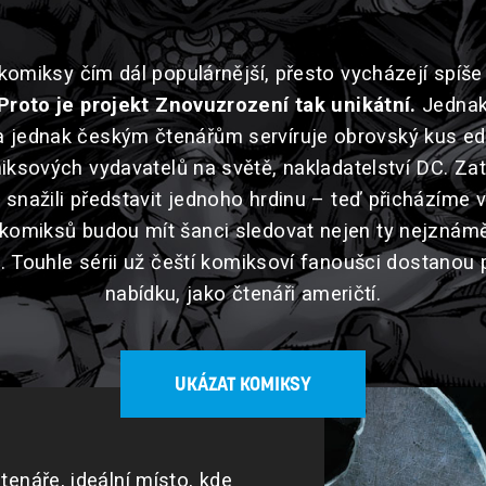
 komiksy čím dál populárnější, přesto vycházejí spíš
Proto je projekt Znovuzrození tak unikátní.
Jednak 
a jednak českým čtenářům servíruje obrovský kus ed
iksových vydavatelů na světě, nakladatelství DC. Za
snažili představit jednoho hrdinu – teď přicházíme 
omiksů budou mít šanci sledovat nejen ty nejznámější
. Touhle sérii už čeští komiksoví fanoušci dostano
nabídku, jako čtenáři američtí.
UKÁZAT KOMIKSY
tenáře, ideální místo, kde