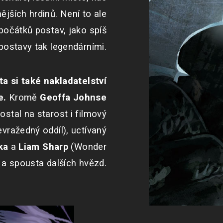
ějších hrdinů. Není to ale
počátků postav, jako spíš
postavy tak legendárními.
a si také nakladatelství
e.
Kromě
Geoffa Johnse
stal na starost i filmový
vražedný oddíl), uctívaný
ka
a
Liam Sharp
(Wonder
a spousta dalších hvězd.