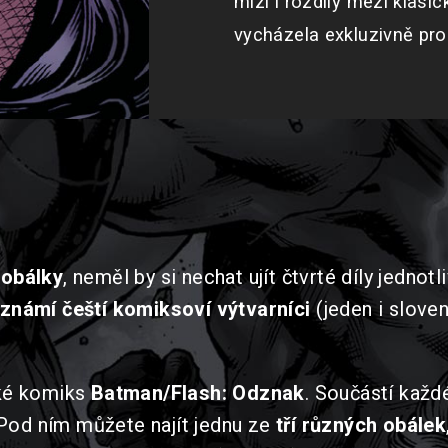
mizí i rozdíly mezi klasi
vycházela exkluzivně pro 
 obálky
, neměl by si nechat ujít čtvrté díly jednot
známí čeští komiksoví výtvarníci
(jeden i sloven
aké komiks
Batman/Flash: Odznak
. Součástí každ
 Pod ním můžete najít jednu ze
tří různých obálek