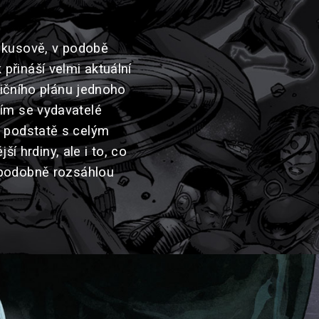
e kusově, v podobě
přináší velmi aktuální
ičního plánu jednoho
tím se vydavatelé
v podstatě s celým
 hrdiny, ale i to, co
u podobně rozsáhlou