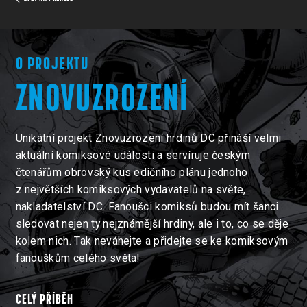
O PROJEKTU
ZNOVUZROZENÍ
Unikátní projekt Znovuzrození hrdinů DC přináší velmi
aktuální komiksové události a servíruje českým
čtenářům obrovský kus edičního plánu jednoho
z největších komiksových vydavatelů na světe,
nakladatelství DC. Fanoušci komiksů budou mít šanci
sledovat nejen ty nejznámější hrdiny, ale i to, co se děje
kolem nich. Tak neváhejte a přidejte se ke komiksovým
fanouškům celého světa!
CELÝ PŘÍBĚH