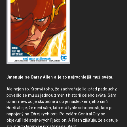
Jmenuje se Barry Allen a je to nejrychlejší muž světa.
Ale nejen to. Kromě toho, že zachraňuje lidi před padouchy,
povedlo se mu už jednou změnit historii celého světa. Sám
už ani neví, co je skutečné a co je následkem jeho činů...
Horší ale je, že není sám, kdo má tyhle schopnosti, kdo je
napojený na Zdroj rychlosti. Po celém Central City se
objevují lidé stejně rychlí jako on. A Flash zjišťuje, že existuje
zlo, před kterým se prostě nedá utéct.