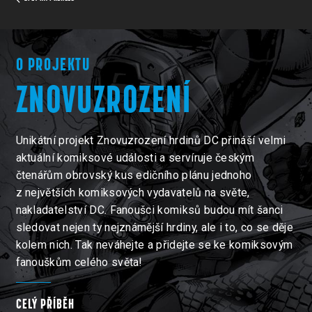
O PROJEKTU
ZNOVUZROZENÍ
Unikátní projekt Znovuzrození hrdinů DC přináší velmi
aktuální komiksové události a servíruje českým
čtenářům obrovský kus edičního plánu jednoho
z největších komiksových vydavatelů na světe,
nakladatelství DC. Fanoušci komiksů budou mít šanci
sledovat nejen ty nejznámější hrdiny, ale i to, co se děje
kolem nich. Tak neváhejte a přidejte se ke komiksovým
fanouškům celého světa!
CELÝ PŘÍBĚH