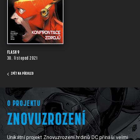
FLASH 9
30. listopad 2021
ZPĚT NA PŘEHLED
O PROJEKTU
ZNOVUZROZENÍ
Unikátní projekt Znovuzrození hrdinů DC přináší velmi